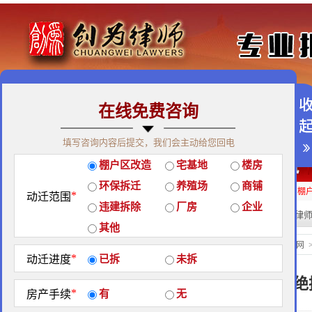
在线免费咨询
免费咨询热线：400-900-9881
填写咨询内容后提交，我们会主动给您回电
关于我们
|
团队荣誉
|
客户见证
|
创为公益
棚户区改造
宅基地
楼房
经典案例
|
律师团队
|
拆迁维权
|
征地维权
环保拆迁
养殖场
商铺
房屋拆迁补偿
企业拆迁补偿
厂房拆迁补偿
征地补偿
违章拆迁补偿
棚
*
动迁范围
违建拆除
厂房
企业
热门搜索:
拆迁律
站内搜索：
其他
经典案例
当前位置：
北京创为律师事务所官网
*
动迁进度
已拆
未拆
拆迁律师的那些“绝
*
房产手续
有
无