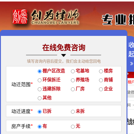
在线免费咨询
免费咨询热线：400-900-9881
填写咨询内容后提交，我们会主动给您回电
关于我们
|
团队荣誉
|
客户见证
|
创为公益
棚户区改造
宅基地
楼房
经典案例
|
律师团队
|
拆迁维权
|
征地维权
环保拆迁
养殖场
商铺
房屋拆迁补偿
企业拆迁补偿
厂房拆迁补偿
征地补偿
违章拆迁补偿
棚
*
动迁范围
违建拆除
厂房
企业
热门搜索:
拆迁律
站内搜索：
其他
经典案例
当前位置：
北京创为律师事务所官网
*
动迁进度
已拆
未拆
几申几诉，这一场山西大战
*
房产手续
有
无