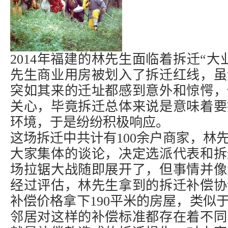
2014年福建的林先生面临着拆迁“
先生商业用房被划入了拆迁红线，虽
突如其来的迁址都感到意外和惊愕，
关心，毕竟拆迁总体来说是意味着要
环境，于是纷纷积极响应。
这场拆迁中共计有100余户商家，林
大家集体的谈论，决定选派代表和拆
场拉锯大战随即展开了，但事情并像
经过评估，林先生拿到的
拆迁补偿
协
补偿价格拿下190平米的房屋，类似
邻居对这样的补偿标准都存在着不同