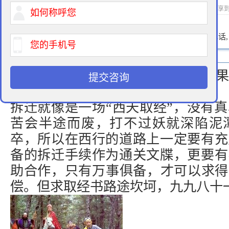
2021-10-26 08:00 作者：拆迁律师 浏览次数：
次 分享
400-900-9881
免费法律咨询热线:
请输入您的电话
几申几诉，这一场山西大战终取“正果
提交咨询
拆迁就像是一场“西天取经”，没有
苦会半途而废，打不过妖就深陷泥
卒，所以在西行的道路上一定要有充
备的拆迁手续作为通关文牒，更要有
助合作，只有万事俱备，才可以求得
偿。但求取经书路途坎坷，九九八十