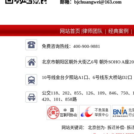
邮箱：bjchuangwei@163.com
网站首页 |
律师团队 |
经典案例 
免费咨询热线：
400-900-9881
北京市朝阳区朝外大街乙6号 朝外SOHO A座2
10号线金台夕照站A1口、6号线东大桥站D2口
公交118、202、855、126、109、846、750、
420、101、858路
网站关键词：
北京创为
-
拆迁补偿
-
拆