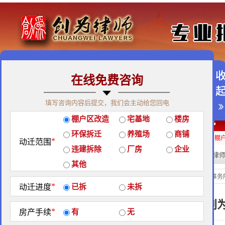
在线免费咨询
免费咨询热线：400-900-9881
填写咨询内容后提交，我们会主动给您回电
关于我们
|
团队荣誉
|
客户见证
|
创为公益
棚户区改造
宅基地
楼房
经典案例
|
律师团队
|
拆迁维权
|
征地维权
环保拆迁
养殖场
商铺
房屋拆迁补偿
企业拆迁补偿
厂房拆迁补偿
征地补偿
违章拆迁补偿
棚
*
动迁范围
违建拆除
厂房
企业
热门搜索:
拆迁律
站内搜索：
其他
厂房拆迁补偿
当前位置：
北京创为律师事务
*
动迁进度
已拆
未拆
上海大型加工厂面临拆迁，创为
*
房产手续
有
无