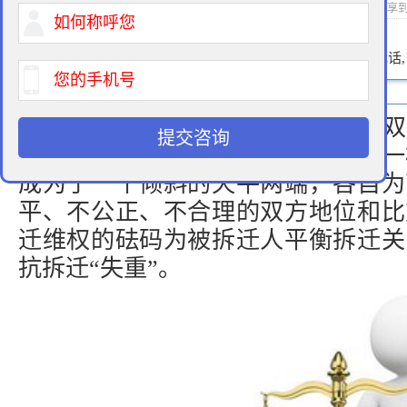
2021-08-18 08:51 作者：拆迁律师 浏览次数：
次 分享
400-900-9881
免费法律咨询热线:
请输入您的电话
厂房拆迁就像是一场维权大战，双
提交咨询
维护着自己的战役，但因为有着不一
成为了一个倾斜的天平两端，各自为
平、不公正、不合理的双方地位和比
迁维权
的砝码为被拆迁人平衡拆迁关
抗拆迁“失重”。