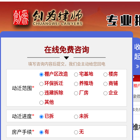
在线免费咨询
免费咨询热线：400-900-9881
填写咨询内容后提交，我们会主动给您回电
关于我们
|
团队荣誉
|
客户见证
|
创为公益
棚户区改造
宅基地
楼房
经典案例
|
律师团队
|
拆迁维权
|
征地维权
环保拆迁
养殖场
商铺
房屋拆迁补偿
企业拆迁补偿
厂房拆迁补偿
征地补偿
违章拆迁补偿
棚
*
动迁范围
违建拆除
厂房
企业
热门搜索:
拆迁律
站内搜索：
其他
厂房拆迁补偿
当前位置：
北京创为律师事务
*
动迁进度
已拆
未拆
厂房拆迁大作战，法律维
*
房产手续
有
无