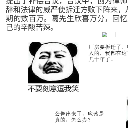
提出了补偿合议，合议中，创为律师
辞和法律的威严使拆迁方败下阵来，从
期的数百万。葛先生欣喜万分，回忆
己的辛酸苦辣。