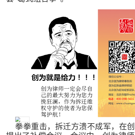
拳拳重击，拆迁方溃不成军，在创