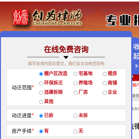
在线免费咨询
免费咨询热线：400-900-9881
填写咨询内容后提交，我们会主动给您回电
关于我们
|
团队荣誉
|
客户见证
|
创为公益
棚户区改造
宅基地
楼房
经典案例
|
律师团队
|
拆迁维权
|
征地维权
环保拆迁
养殖场
商铺
房屋拆迁补偿
企业拆迁补偿
厂房拆迁补偿
征地补偿
违章拆迁补偿
棚
*
动迁范围
违建拆除
厂房
企业
热门搜索:
拆迁律
站内搜索：
其他
厂房拆迁补偿
当前位置：
北京创为律师事务
*
动迁进度
已拆
未拆
拆迁问题：投路无门，法
*
房产手续
有
无