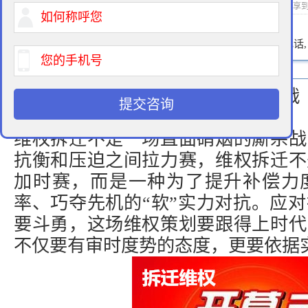
2016-11-08 15:07 作者：拆迁律师 浏览次数：
次 分享
400-900-9881
免费法律咨询热线:
请输入您的电话
拆迁问题：投路无门，法律维权作战
提交咨询
维权拆迁不是一场直面硝烟的厮杀战
抗衡和压迫之间拉力赛，维权拆迁不
加时赛，而是一种为了提升补偿力
率、巧夺先机的“软”实力对抗。应
要斗勇，这场维权策划要跟得上时代
不仅要有审时度势的态度，更要依据